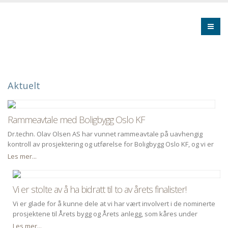
Aktuelt
Rammeavtale med Boligbygg Oslo KF
Dr.techn. Olav Olsen AS har vunnet rammeavtale på uavhengig
kontroll av prosjektering og utførelse for Boligbygg Oslo KF, og vi er
svært glade for å ha med oss Asenti og Omega Akerholdt som
Les mer...
solide underleverandører i dette oppdraget.
Vi er stolte av å ha bidratt til to av årets finalister!
Vi er glade for å kunne dele at vi har vært involvert i de nominerte
prosjektene til Årets bygg og Årets anlegg, som kåres under
Byggedagene i Oslo i slutten av mars.
Les mer...