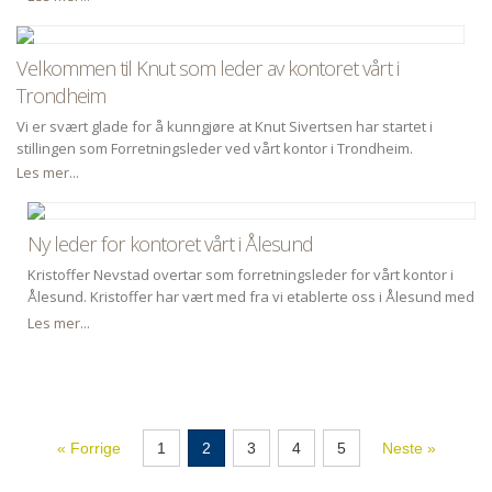
Velkommen til Knut som leder av kontoret vårt i
Trondheim
Vi er svært glade for å kunngjøre at Knut Sivertsen har startet i
stillingen som Forretningsleder ved vårt kontor i Trondheim.
Les mer...
Ny leder for kontoret vårt i Ålesund
Kristoffer Nevstad overtar som forretningsleder for vårt kontor i
Ålesund. Kristoffer har vært med fra vi etablerte oss i Ålesund med
oppkjøpet av tidligere ingeniør bedrift Steinar Tryggstad AS i 2023.
Les mer...
Kontoret tilbyr rådgivende ingenørtjenester innen byggteknikk,
marinteknikk, geoteknikk og vassdragsteknikk og hydrologi til
prosjekter i Ålesund og øvrige deler av Møre og Romsdal.
« Forrige
1
2
3
4
5
Neste »