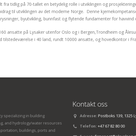
t fra tidlig på 70-tallet en betydelig rolle i utviklingen og prosjekte
 bidrag til utviklingen av det moderne Norge. Denne kjernekompetans
rysninger, byutvikling, bunnfast og flytende fundamenter for havvind 
160 ansatte på Lysaker utenfor Oslo og i Bergen,Trondheim og Ålesund
 tilstedeværelse i 40 land, rundt 10000 ansatte, og hovedkontor i Fra
Kontakt oss
y specializing in building
Adresse:
Postboks 139, 1325 L
ng, and hydrology/water resources
Telefon:
+47 67 82 80 00
sportation, buildings, ports and