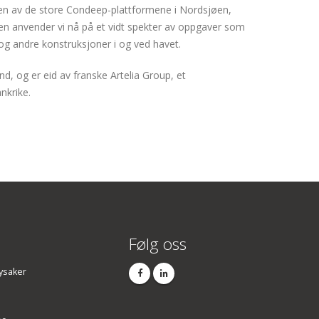
ringen av de store Condeep-plattformene i Nordsjøen,
en anvender vi nå på et vidt spekter av oppgaver som
og andre konstruksjoner i og ved havet.
, og er eid av franske Artelia Group, et
nkrike.
Følg oss
ysaker