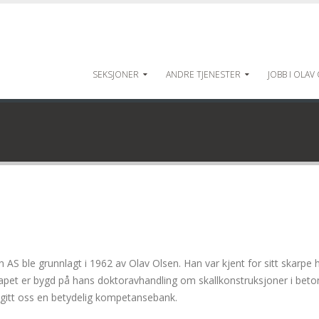
SEKSJONER
ANDRE TJENESTER
JOBB I OLAV
n AS ble grunnlagt i 1962 av Olav Olsen. Han var kjent for sitt skarpe 
kapet er bygd på hans doktoravhandling om skallkonstruksjoner i bet
 gitt oss en betydelig kompetansebank.