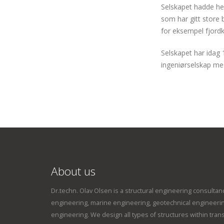
Selskapet hadde hel
som har gitt store
for eksempel fjordk
Selskapet har idag 
ingeniørselskap med
About us
Dr.techn. Olav Olsen is a structural engineering consultanc
engineering, marine engineering, geotechnical engineeri
engineering. We design all types of structures within tran