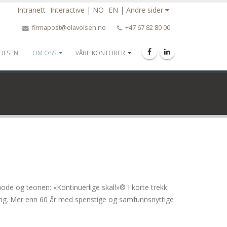
Intranett
Interactive
|
NO
EN
|
Andre sider
firmapost@olavolsen.no
+47 67 82 80 00
 OLSEN
OM OSS
VÅRE KONTORER
hode og teorien: «Kontinuerlige skall»® I korte trekk
ong. Mer enn 60 år med spenstige og samfunnsnyttige