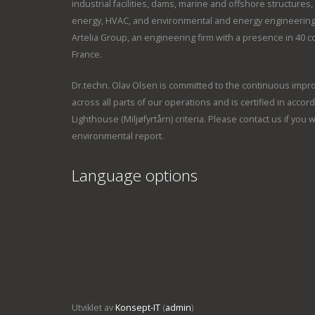
industrial facilities, dams, marine and offshore structure
energy, HVAC, and environmental and energy engineering
Artelia Group, an engineering firm with a presence in 40 
France.
Dr.techn. Olav Olsen is committed to the continuous imp
across all parts of our operations and is certified in accor
Lighthouse (Miljøfyrtårn) criteria. Please contact us if you
environmental report.
Language options
Utviklet av
Konsept-IT
(
admin
)