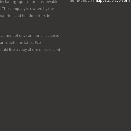
E-post:
firmapost@olavolsen.
s, including aquaculture, renewable
. The company is owned by the
countries and headquarters in
rovement of environmental aspects
dance with the latest Eco-
 would like a copy of our most recent