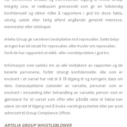
Integrity Line, et nettbasert grensesnitt som gir en fullstendig
konfidensiell og sikker måte å rapportere i god tro disse fakta,
ulovlig, uetisk eller farlig atferd angående generell interesse,
mennesker eller selskapet.
Artelia Group gir varsleren beskyttelse mot represalier. Dette betyr
at ingen kan bli utsatt for represalier, eller trusler om represalier,
fordi de har rapportert et etikk- eller svindelproblem i god tro.
Informasjon som samles inn av alle mottakere av rapporten og de
berørte personene, forblir strengt konfidensielle. Alle som er
involvert i et varsel har rett til å få tilgang til og korrigere data om
dem. Datasubjektene (utsteder av varselet, personer som er
involvert i innsamling eller behandling av varselet, person som er
gjenstand for et varsel som offer eller påstått vitne til fakta) kan
utøve sin rett til tilgang ved å bruke varslingssystemet eller per post
adressert til Group Compliance Officer.
ARTELIA GROUP WHISTLEBLOWER