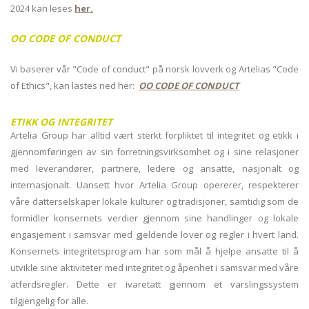
2024 kan leses
her.
OO CODE OF CONDUCT
Vi baserer vår "Code of conduct" på norsk lovverk og Artelias "Code
of Ethics", kan lastes ned her:
OO CODE OF CONDUCT
ETIKK OG INTEGRITET
Artelia Group har alltid vært sterkt forpliktet til integritet og etikk i
gjennomføringen av sin forretningsvirksomhet og i sine relasjoner
med leverandører, partnere, ledere og ansatte, nasjonalt og
internasjonalt. Uansett hvor Artelia Group opererer, respekterer
våre datterselskaper lokale kulturer og tradisjoner, samtidig som de
formidler konsernets verdier gjennom sine handlinger og lokale
engasjement i samsvar med gjeldende lover og regler i hvert land.
Konsernets integritetsprogram har som mål å hjelpe ansatte til å
utvikle sine aktiviteter med integritet og åpenhet i samsvar med våre
atferdsregler. Dette er ivaretatt gjennom et varslingssystem
tilgjengelig for alle.