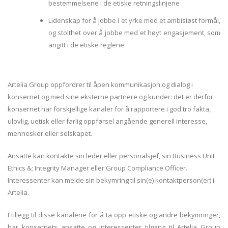
bestemmelsene i de etiske retningslinjene
Lidenskap for å jobbe i et yrke med et ambisiøst formål,
og stolthet over å jobbe med et høyt engasjement, som
angitt i de etiske reglene.
Artelia Group oppfordrer til åpen kommunikasjon og dialog i
konsernet og med sine eksterne partnere og kunder: det er derfor
konsernet har forskjellige kanaler for å rapportere i god tro fakta,
ulovlig, uetisk eller farlig oppførsel angående generell interesse,
mennesker eller selskapet.
Ansatte kan kontakte sin leder eller personalsjef, sin Business Unit
Ethics &; Integrity Manager eller Group Compliance Officer.
Interessenter kan melde sin bekymring til sin(e) kontaktperson(er) i
Artelia.
I tillegg til disse kanalene for å ta opp etiske og andre bekymringer,
har konsernets ansatte og interessenter tilgang til Artelia Group