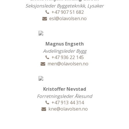
Seksjonsleder Byggeteknikk, Lysaker
+47 907 51 682
esl@olavolsen.no
Magnus Engseth
Avdelingsleder Bygg
+47 936 22 145
men@olavolsen.no
Kristoffer Nevstad
Forretningsleder Ålesund
+47 913 44 314
kne@olavolsen.no