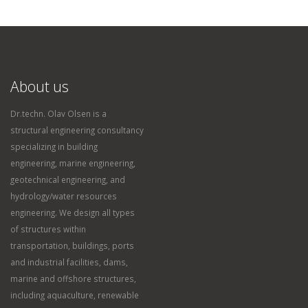
About us
Dr.techn. Olav Olsen is a
structural engineering consultancy
specializing in building
engineering, marine engineering,
geotechnical engineering, and
hydrology/water resources
engineering. We design all types
of structures within
transportation, buildings, ports
and industrial facilities, dams,
marine and offshore structures,
including aquaculture, renewable