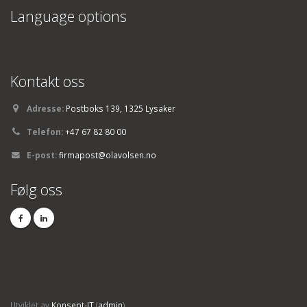
Language options
Kontakt oss
Adresse:
Postboks 139, 1325 Lysaker
Telefon:
+47 67 82 80 00
E-post:
firmapost@olavolsen.no
Følg oss
Utviklet av
Konsept-IT
(
admin
)