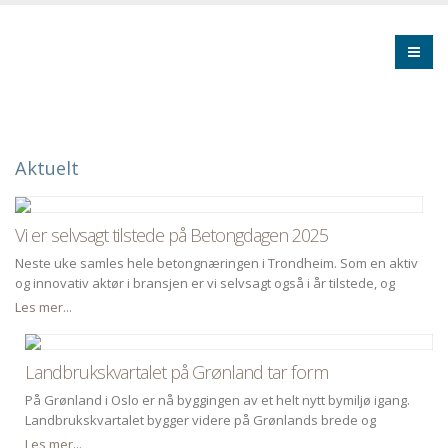
Aktuelt
Vi er selvsagt tilstede på Betongdagen 2025
Neste uke samles hele betongnæringen i Trondheim. Som en aktiv
og innovativ aktør i bransjen er vi selvsagt også i år tilstede, og
holder innlegg om spennende og aktuelle tema.
Les mer...
Landbrukskvartalet på Grønland tar form
På Grønland i Oslo er nå byggingen av et helt nytt bymiljø igang.
Landbrukskvartalet bygger videre på Grønlands brede og
mangfoldige kulturhistorie og er en del av den store
Les mer...