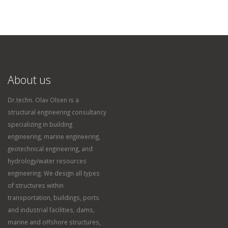
About us
Dr.techn. Olav Olsen is a
structural engineering consultancy
specializing in building
engineering, marine engineering,
geotechnical engineering, and
hydrology/water resources
engineering. We design all types
of structures within
transportation, buildings, ports
and industrial facilities, dams,
marine and offshore structures,