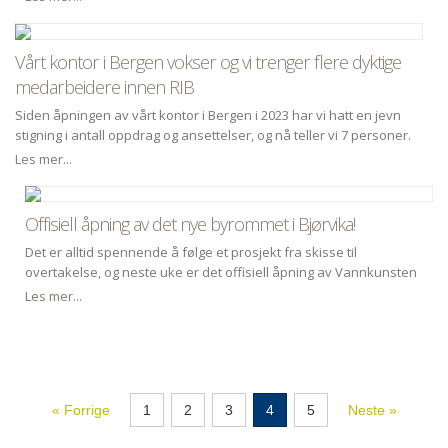
transformasjonen av dette området sentralt i Oslo sentrum.
Vårt kontor i Bergen vokser og vi trenger flere dyktige
medarbeidere innen RIB
Siden åpningen av vårt kontor i Bergen i 2023 har vi hatt en jevn
stigning i antall oppdrag og ansettelser, og nå teller vi 7 personer.
Vi vokser fortsatt og har stor bredde ivåre oppdrag og trenger
Les mer...
derfor flere folk med erfaring.
Offisiell åpning av det nye byrommet i Bjørvika!
Det er alltid spennende å følge et prosjekt fra skisse til
overtakelse, og neste uke er det offisiell åpning av Vannkunsten
Syd, en del av det nye byrommet i Bispevika i Bjørvika. Dr.techn.
Les mer...
Olav Olsen har gjennom sitt samarbeid med OSU - Oslo S Utvikling,
arkitekter og andre rådgivere i en årrekke vært engasjert i
utviklingen av denne delen av hovedstaden. Nå skal nye boliger,
lokaler for næringsvirksomhet og flotte utearealer tett på sjøen tas
i bruk.
« Forrige
1
2
3
4
5
Neste »