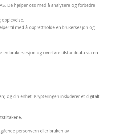
T AS. De hjelper oss med å analysere og forbedre
 opplevelse.
elper til med å opprettholde en brukersesjon og
re en brukersesjon og overføre tilstanddata via en
) og din enhet. Krypteringen inkluderer et digitalt
tstiltakene.
 angående personvern eller bruken av