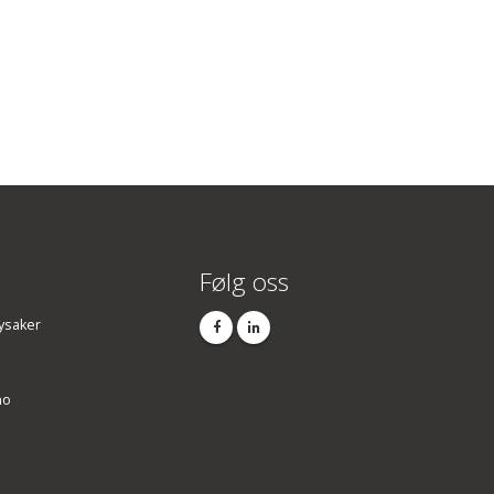
Følg oss
ysaker
no