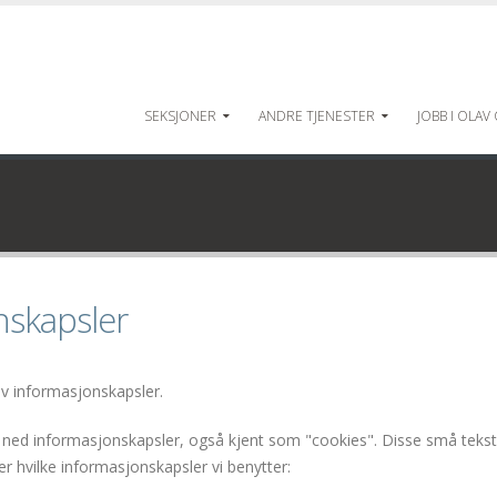
SEKSJONER
ANDRE TJENESTER
JOBB I OLAV
nskapsler
av informasjonskapsler.
te ned informasjonskapsler, også kjent som "cookies". Disse små tekst
r hvilke informasjonskapsler vi benytter: