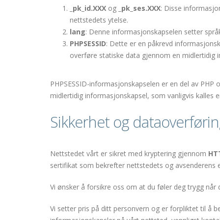
_pk_id.XXX
og
_pk_ses.XXX
: Disse informasjo
nettstedets ytelse.
lang
: Denne informasjonskapselen setter språke
PHPSESSID
: Dette er en påkrevd informasjonsk
overføre statiske data gjennom en midlertidig 
PHPSESSID-informasjonskapselen er en del av PHP og la
midlertidig informasjonskapsel, som vanligvis kalles 
Sikkerhet og dataoverføri
Nettstedet vårt er sikret med kryptering gjennom
HT
sertifikat som bekrefter nettstedets og avsenderens e
Vi ønsker å forsikre oss om at du føler deg trygg når 
Vi setter pris på ditt personvern og er forpliktet til