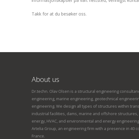
informasjonskapsler på vårt nettsted, vennligst konta
Takk for at du besøker oss.
About us
Dr.techn. Olav Olsen is a structural engineering consultanc
engineering, marine engineering, geotechnical engineeri
engineering. We design all types of structures within tran
industrial facilities, dams, marine and offshore structure
energy, HVAC, and environmental and energy engineering
Artelia Group, an engineering firm with a presence in 40 
France.