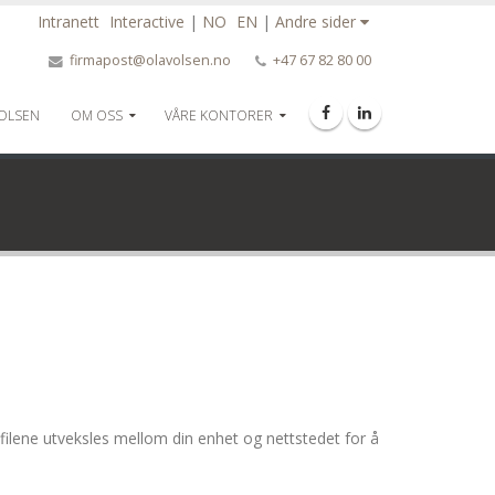
Intranett
Interactive
|
NO
EN
|
Andre sider
firmapost@olavolsen.no
+47 67 82 80 00
 OLSEN
OM OSS
VÅRE KONTORER
filene utveksles mellom din enhet og nettstedet for å