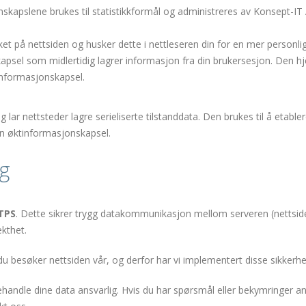
nskapslene brukes til statistikkformål og administreres av Konsept-I
t på nettsiden og husker dette i nettleseren din for en mer personlig
apsel som midlertidig lagrer informasjon fra din brukersesjon. Den hj
informasjonskapsel.
r nettsteder lagre serieliserte tilstanddata. Den brukes til å etable
en øktinformasjonskapsel.
ng
TPS
. Dette sikrer trygg datakommunikasjon mellom serveren (nettsiden
kthet.
du besøker nettsiden vår, og derfor har vi implementert disse sikkerhe
 å behandle dine data ansvarlig. Hvis du har spørsmål eller bekymringer