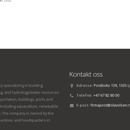
kt oss.
Kontakt oss
y specializing in building
Adresse:
Postboks 139, 1325 L
ng, and hydrology/water resources
Telefon:
+47 67 82 80 00
sportation, buildings, ports and
E-post:
firmapost@olavolsen.
s, including aquaculture, renewable
. The company is owned by the
countries and headquarters in